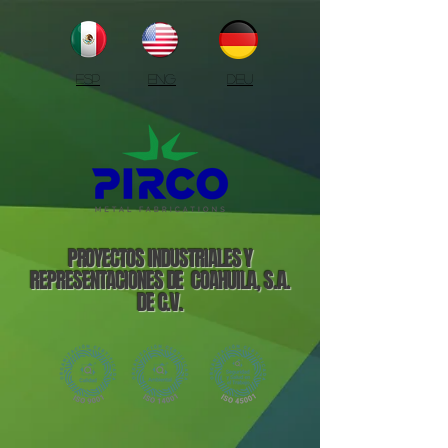
ESP
ENG
DEU
PROYECTOS INDUSTRIALES Y
REPRESENTACIONES DE COAHUILA, S.A.
DE C.V.