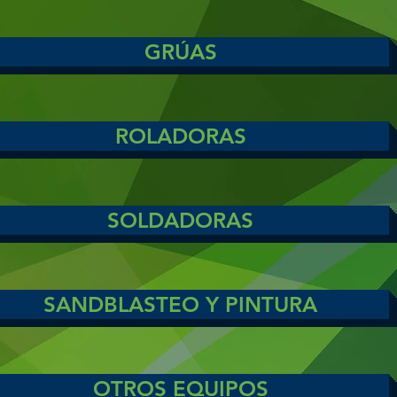
GRÚAS
ROLADORAS
SOLDADORAS
SANDBLASTEO Y PINTURA
OTROS EQUIPOS