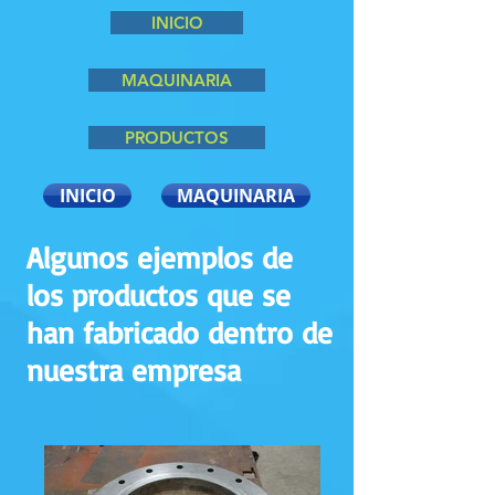
INICIO
MAQUINARIA
PRODUCTOS
INICIO
MAQUINARIA
Algunos ejemplos de
los productos que se
han fabricado dentro de
nuestra empresa