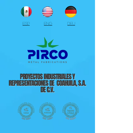
ESP
ENG
DEU
PROYECTOS INDUSTRIALES Y
REPRESENTACIONES DE COAHUILA, S.A.
DE C.V.