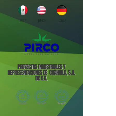
ESP
ENG
DEU
PROYECTOS INDUSTRIALES Y
REPRESENTACIONES DE COAHUILA, S.A.
DE C.V.